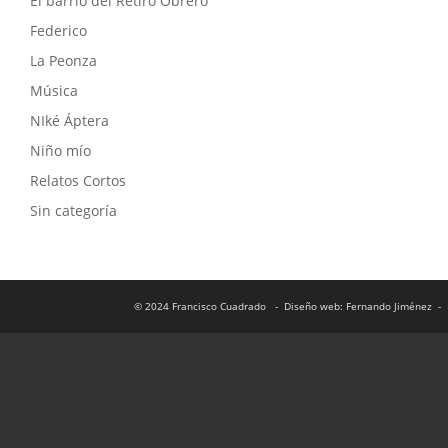
El barrio del Retiro Obrero
Federico
La Peonza
Música
NIké Áptera
Niño mío
Relatos Cortos
Sin categoría
© 2024 Francisco Cuadrado
- Diseño web: Fernando Jiménez
- 