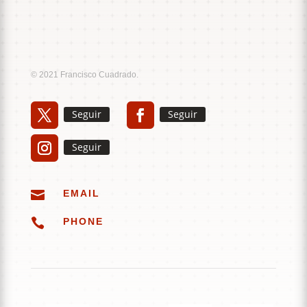
Music
Sound
© 2021 Francisco Cuadrado.
Seguir
Seguir
Seguir

EMAIL

PHONE