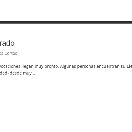
drado
os Cortos
 vocaciones llegan muy pronto. Algunas personas encuentran su El
idad) desde muy...