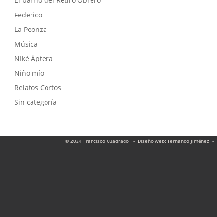
El barrio del Retiro Obrero
Federico
La Peonza
Música
NIké Áptera
Niño mío
Relatos Cortos
Sin categoría
© 2024 Francisco Cuadrado
- Diseño web: Fernando Jiménez
- 