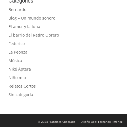
Categories
Bernardo
Blog – Un mundo sonoro
El amor y la luna
El barrio del Retiro Obrero
Federico
La Peonza
Música
NIké Áptera
Niño mío
Relatos Cortos
Sin categoría
© 2024 Francisco Cuadrado
- Diseño web: Fernando Jiménez
- 