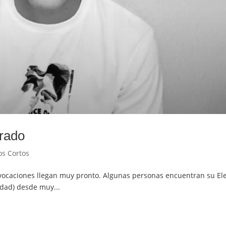
drado
os Cortos
 vocaciones llegan muy pronto. Algunas personas encuentran su El
idad) desde muy...