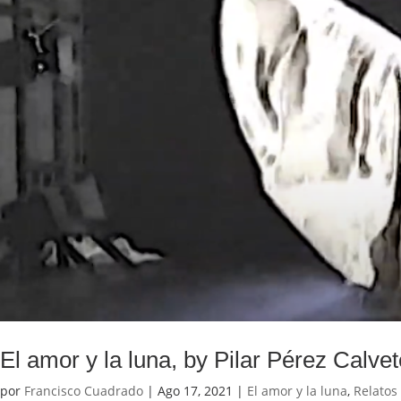
El amor y la luna, by Pilar Pérez Calvet
por
Francisco Cuadrado
|
Ago 17, 2021
|
El amor y la luna
,
Relatos