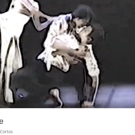
e
 Cortos