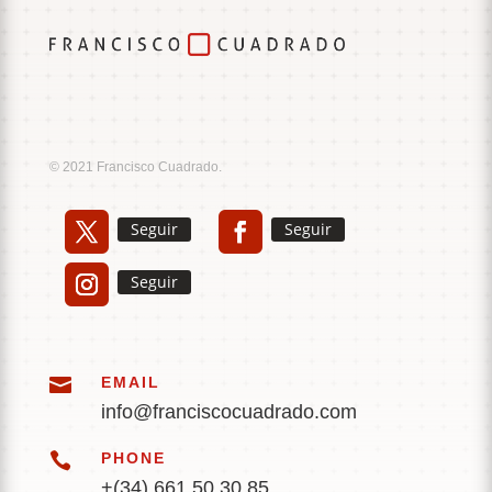
Music
Sound
© 2021 Francisco Cuadrado.
Seguir
Seguir
Seguir

EMAIL
info@franciscocuadrado.com

PHONE
+(34) 661 50 30 85