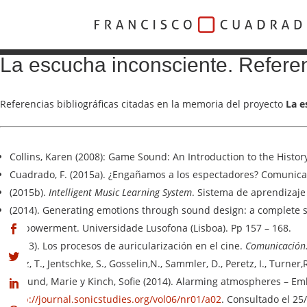
La escucha inconsciente. Referen
Referencias bibliográficas citadas en la memoria del proyecto
La e
Collins, Karen (2008): Game Sound: An Introduction to the Histo
Cuadrado, F. (2015a). ¿Engañamos a los espectadores? Comunic
(2015b).
Intelligent Music Learning System
. Sistema de aprendizaje
(2014). Generating emotions through sound design: a complete 
Empowerment. Universidade Lusofona (Lisboa). Pp 157 – 168.
(2013). Los procesos de auricularización en el cine.
Comunicación. 
Fritz, T., Jentschke, S., Gosselin,N., Sammler, D., Peretz, I., Turn
Hojlund, Marie y Kinch, Sofie (2014). Alarming atmospheres – Em
http://journal.sonicstudies.org/vol06/nr01/a02
. Consultado el 25