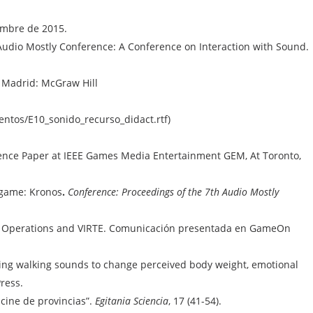
embre de 2015.
 Audio Mostly Conference: A Conference on Interaction with Sound.
Madrid: McGraw Hill
entos/E10_sonido_recurso_didact.rtf)
nference Paper at IEEE Games Media Entertainment GEM, At Toronto,
g-game: Kronos
.
Conference: Proceedings of the 7th Audio Mostly
rmy : Operations and VIRTE. Comunicación presentada en GameOn
ltering walking sounds to change perceived body weight, emotional
ress.
 cine de provincias”.
Egitania Sciencia
, 17 (41-54).