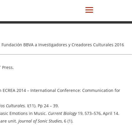
a Fundación BBVA a Investigadores y Creadores Culturales 2016
 Press.
n ECREA 2014 – International Conference: Communication for
os Culturales.
I(11). Pp 24 – 39.
e Basic Emotions in Music.
Current Biology
19, 573–576, April 14.
care unit.
Journal of Sonic Studies
, 6 (1).