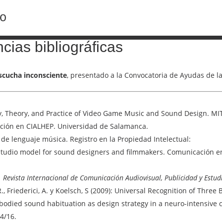
cias bibliográficas
scucha inconsciente
, presentado a la Convocatoria de Ayudas de l
ry, Theory, and Practice of Video Game Music and Sound Design. MIT
ación en CIALHEP. Universidad de Salamanca.
 de lenguaje música. Registro en la Propiedad Intelectual:
studio model for sound designers and filmmakers. Comunicación e
Revista Internacional de Comunicación Audiovisual, Publicidad y Estudi
er,R., Friederici, A. y Koelsch, S (2009): Universal Recognition of Thre
bodied sound habituation as design strategy in a neuro-intensive 
/4/16.