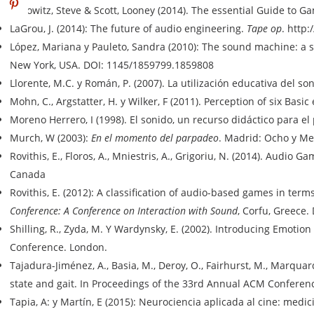
Horowitz, Steve & Scott, Looney (2014). The essential Guide to G
LaGrou, J. (2014): The future of audio engineering.
Tape op
. http
López, Mariana y Pauleto, Sandra (2010): The sound machine: a s
New York, USA. DOI: 1145/1859799.1859808
Llorente, M.C. y Román, P. (2007). La utilización educativa del son
Mohn, C., Argstatter, H. y Wilker, F (2011). Perception of six Basi
Moreno Herrero, I (1998). El sonido, un recurso didáctico para 
Murch, W (2003):
En el momento del parpadeo
. Madrid: Ocho y Med
Rovithis, E., Floros, A., Mniestris, A., Grigoriu, N. (2014). Au
Canada
Rovithis, E. (2012): A classification of audio-based games in te
Conference: A Conference on Interaction with Sound
, Corfu, Greece
Shilling, R., Zyda, M. Y Wardynsky, E. (2002). Introducing Emot
Conference. London.
Tajadura-Jiménez, A., Basia, M., Deroy, O., Fairhurst, M., Marqua
state and gait. In Proceedings of the 33rd Annual ACM Confere
Tapia, A: y Martín, E (2015): Neurociencia aplicada al cine: med