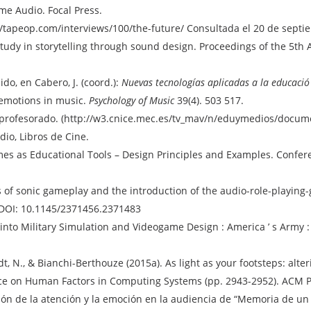
ame Audio. Focal Press.
://tapeop.com/interviews/100/the-future/ Consultada el 20 de septi
tudy in storytelling through sound design. Proceedings of the 5th
ido, en Cabero, J. (coord.):
Nuevas tecnologías aplicadas a la educació
c emotions in music.
Psychology of Music
39(4). 503 517.
el profesorado. (http://w3.cnice.mec.es/tv_mav/n/eduymedios/docum
io, Libros de Cine.
dio Games as Educational Tools – Design Principles and Examples. Co
rms of sonic gameplay and the introduction of the audio-role-playin
. DOI: 10.1145/2371456.2371483
ion into Military Simulation and Videogame Design : America ’ s A
rdt, N., & Bianchi-Berthouze (2015a). As light as your footsteps: a
nce on Human Factors in Computing Systems (pp. 2943-2952). ACM P
ición de la atención y la emoción en la audiencia de “Memoria de un