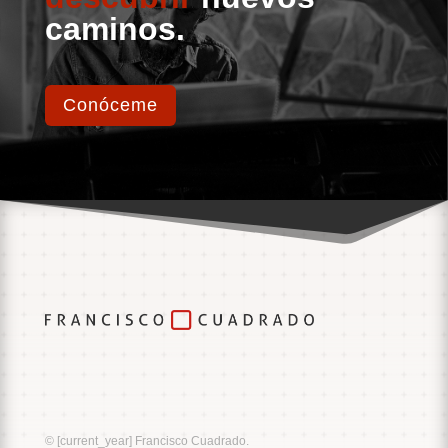
caminos.
Conóceme
Music
Sound
© [current_year] Francisco Cuadrado.