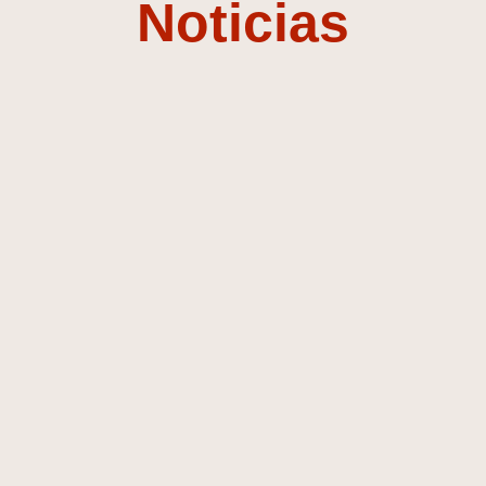
Noticias
Compositor y
Diseñador de
Sonido
Descubre mi música