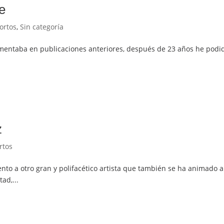
e
ortos
,
Sin categoría
 comentaba en publicaciones anteriores, después de 23 años he pod
z
rtos
nto a otro gran y polifacético artista que también se ha animado a
ad,...