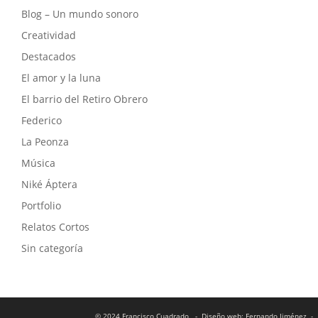
Blog – Un mundo sonoro
Creatividad
Destacados
El amor y la luna
El barrio del Retiro Obrero
Federico
La Peonza
Música
Niké Áptera
Portfolio
Relatos Cortos
Sin categoría
© 2024 Francisco Cuadrado
- Diseño web: Fernando Jiménez
- 