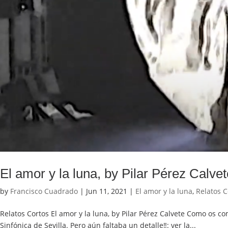
El amor y la luna, by Pilar Pérez Calvet
by
Francisco Cuadrado
|
Jun 11, 2021
|
El amor y la luna
,
Relatos C
Relatos Cortos El amor y la luna, by Pilar Pérez Calvete Como os
Sinfónica de Sevilla. Pero aún faltaba un detalle‼️: ver la...