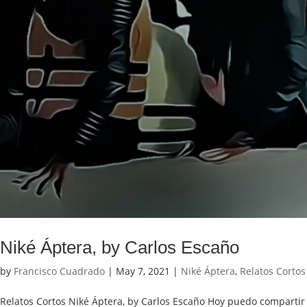
Niké Áptera, by Carlos Escaño
by
Francisco Cuadrado
|
May 7, 2021
|
Niké Áptera
,
Relatos Cortos
Relatos Cortos Niké Áptera, by Carlos Escaño Hoy puedo compartir 