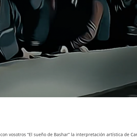
con vosotros “El sueño de Bashar” la interpretación artística de 