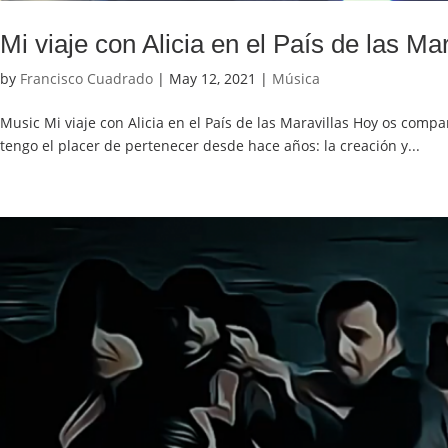
Mi viaje con Alicia en el País de las Mar
by
Francisco Cuadrado
|
May 12, 2021
|
Música
Music Mi viaje con Alicia en el País de las Maravillas Hoy os compa
tengo el placer de pertenecer desde hace años: la creación y...