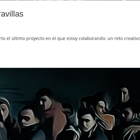
avillas
rto el último proyecto en el que estoy colaborando: un reto creativ