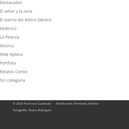
Destacados
El amor y la luna
El barrio del Retiro Obrero
Federico
La Peonza
Música
Niké Áptera
Portfolio
Relatos Cortos
Sin categoría
© 2024 Francisco Cuadrado
- Diseño web: Fernando Jiménez
-
Fotografía:
Álvaro Rodríguez