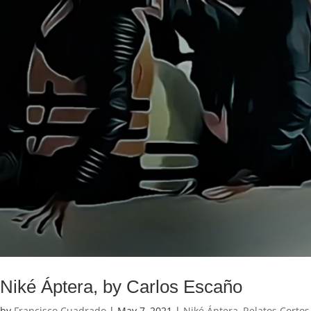
Niké Áptera, by Carlos Escaño
by
Francisco Cuadrado
|
May 7, 2021
|
Niké Áptera
,
Relatos Cortos