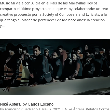
Music Mi viaje con Alicia en el País de las Maravillas Hoy os
comparto el último proyecto en el que estoy colaborando: un reto
creativo propuesto por la Society of Composers and Lyricists, a la
que tengo el placer de pertenecer desde hace años: la creación
y...
Niké Áptera, by Carlos Escaño
by
Francisco Cuadrado
|
May 7, 2021
|
Niké Áptera
,
Relatos Cortos