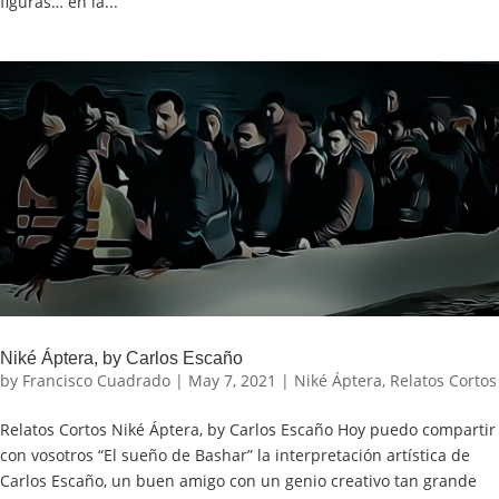
figuras… en la...
Niké Áptera, by Carlos Escaño
by
Francisco Cuadrado
|
May 7, 2021
|
Niké Áptera
,
Relatos Cortos
Relatos Cortos Niké Áptera, by Carlos Escaño Hoy puedo compartir
con vosotros “El sueño de Bashar” la interpretación artística de
Carlos Escaño, un buen amigo con un genio creativo tan grande