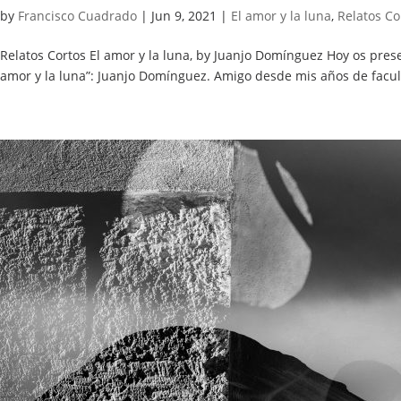
by
Francisco Cuadrado
|
Jun 9, 2021
|
El amor y la luna
,
Relatos Co
Relatos Cortos El amor y la luna, by Juanjo Domínguez Hoy os prese
amor y la luna”: Juanjo Domínguez. Amigo desde mis años de facult