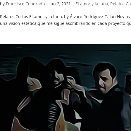
by
Francisco Cuadrado
|
Jun 2, 2021
|
El amor y la luna
,
Relatos Co
Relatos Cortos El amor y la luna, by Álvaro Rodríguez Galán Hoy os
una visión estética que me sigue asombrando en cada proyecto qu