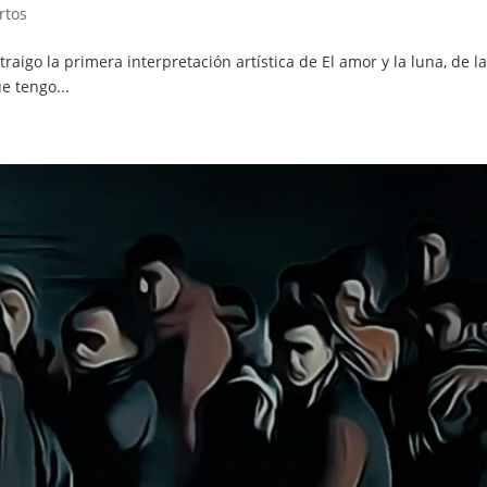
rtos
 traigo la primera interpretación artística de El amor y la luna, d
e tengo...