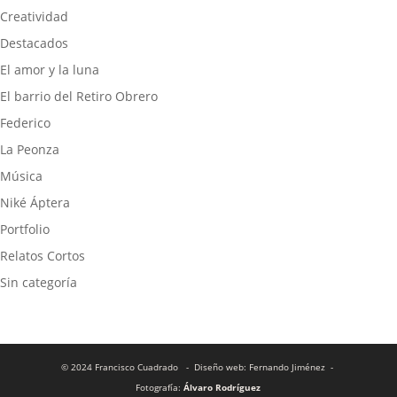
Creatividad
Destacados
El amor y la luna
El barrio del Retiro Obrero
Federico
La Peonza
Música
Niké Áptera
Portfolio
Relatos Cortos
Sin categoría
© 2024 Francisco Cuadrado
- Diseño web: Fernando Jiménez
-
Fotografía:
Álvaro Rodríguez