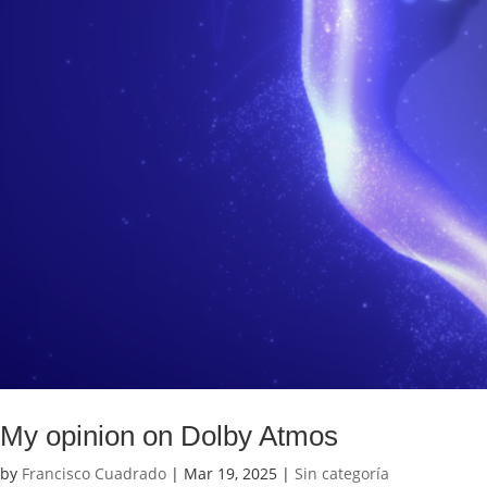
My opinion on Dolby Atmos
by
Francisco Cuadrado
|
Mar 19, 2025
|
Sin categoría