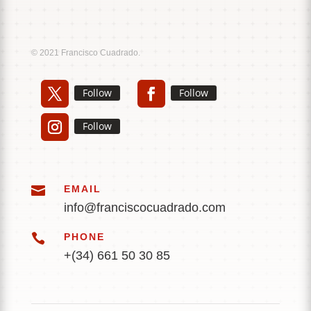
Music
Sound
© 2021 Francisco Cuadrado.
Follow
Follow
Follow

EMAIL
info@franciscocuadrado.com

PHONE
+(34) 661 50 30 85